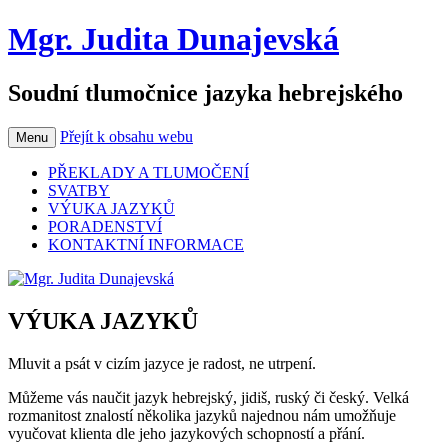
Mgr. Judita Dunajevská
Soudní tlumočnice jazyka hebrejského
Přejít k obsahu webu
Menu
PŘEKLADY A TLUMOČENÍ
SVATBY
VÝUKA JAZYKŮ
PORADENSTVÍ
KONTAKTNÍ INFORMACE
VÝUKA JAZYKŮ
Mluvit a psát v cizím jazyce je radost, ne utrpení.
Můžeme vás naučit jazyk hebrejský, jidiš, ruský či český. Velká
rozmanitost znalostí několika jazyků najednou nám umožňuje
vyučovat klienta dle jeho jazykových schopností a přání.